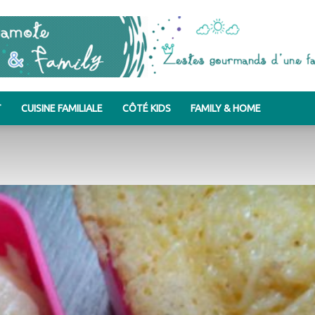
T
CUISINE FAMILIALE
CÔTÉ KIDS
FAMILY & HOME
Bergamote
&
Family