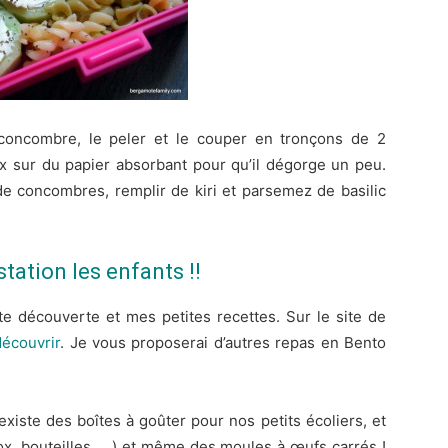
concombre, le peler et le couper en tronçons de 2
x sur du papier absorbant pour qu’il dégorge un peu.
de concombres, remplir de kiri et parsemez de basilic
ation les enfants !!
te découverte et mes petites recettes. Sur le site de
découvrir
. Je vous proposerai d’autres repas en Bento
existe des boîtes à goûter pour nos petits écoliers, et
box, bouteilles, …) et même des moules à œufs carrés !