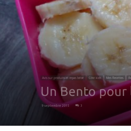
Avis sur produits et repas bébé
Côté kids
Mes Recettes
R
Un Bento pour l
9 septembre 2015
3