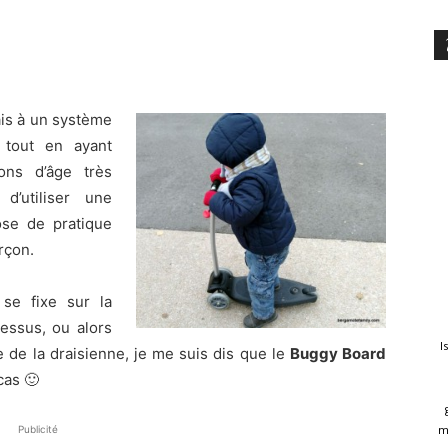
ais à un système
 tout en ayant
ons d’âge très
d’utiliser une
ose de pratique
rçon.
 se fixe sur la
dessus, ou alors
I
e de la draisienne, je me suis dis que le
Buggy Board
cas 🙂
m
Publicité