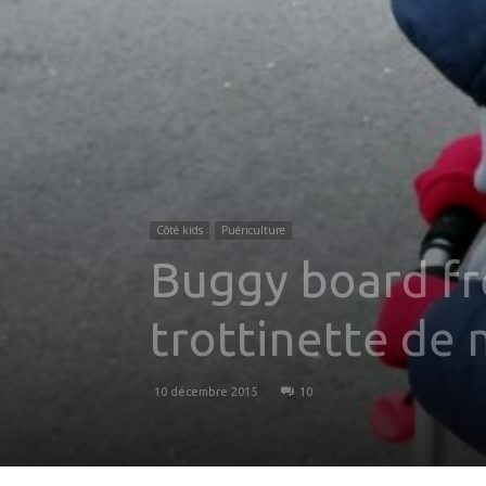
Côté kids
Puériculture
Buggy board fr
trottinette de 
10 décembre 2015
10