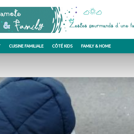
T
CUISINE FAMILIALE
CÔTÉ KIDS
FAMILY & HOME
Bergamote
&
Family