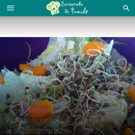
Côté kids
Famille et maison
Jardin et animaux
Préparer, observer, manger : les
lentilles germées