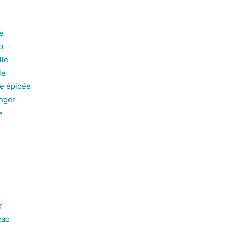
e
p
lle
le
e épicée
nger
»
r
cao