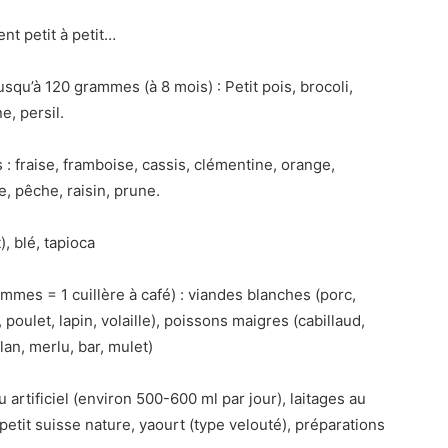
nt petit à petit…
qu’à 120 grammes (à 8 mois) : Petit pois, brocoli,
e, persil.
 fraise, framboise, cassis, clémentine, orange,
, pêche, raisin, prune.
, blé, tapioca
mmes = 1 cuillère à café) : viandes blanches (porc,
poulet, lapin, volaille), poissons maigres (cabillaud,
rlan, merlu, bar, mulet)
 artificiel (environ 500-600 ml par jour), laitages au
 petit suisse nature, yaourt (type velouté), préparations