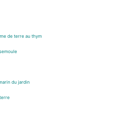
mme de terre au thym
t semoule
arin du jardin
terre