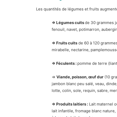
Les quantités de légumes et fruits augmente
⇒ Légumes cuits
de 30 grammes jus
fenouil, navet, potimarron, aubergin
⇒ Fruit
s cuits
de 60 à 120 grammes :
mirabelle, nectarine, pamplemousse
⇒ Féculents :
pomme de terre (liant)
⇒
Viande, poisson, œuf dur
(10 gra
jambon blanc peu salé, veau, dinde, 
lotte, colin, sole, requin, sabre, me
⇒ Produits laitiers :
Lait maternel ou
lait infantile, fromage blanc nature,